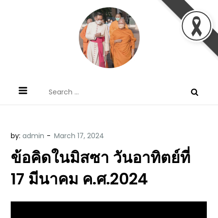
Skip
to
content
ข้อคิดบทเทศน์ประจำวัน โดย มงซินญอร์
ขอขอบคุณท่านที่เข้ามารับฟังพระวจนะพระเจ้า ขอพระเจ้า
Search
วิษณุ ธัญญอนันต์
ประทานพระพรแก่พวกท่านท้งหลายเทอญ
for:
by:
admin
ข้อคิดในมิสซา วันอาทิตย์ที่
17 มีนาคม ค.ศ.2024