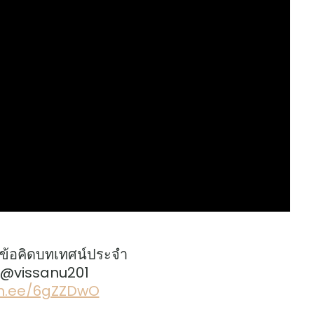
ข้อคิดบทเทศน์ประจำ
: @vissanu201
lin.ee/6gZZDwO