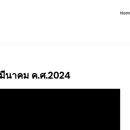
Hom
ำวัน โดย มงซินญอร์ วิษณุ ธัญญอน
วจนะพระเจ้า ขอพระเจ้าประทานพระพรแก่พวกท่านท้งหลายเทอญ
9 มีนาคม ค.ศ.2024