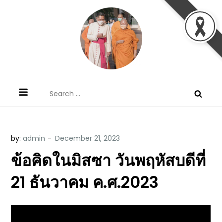
Skip
to
content
ข้อคิดบทเทศน์ประจำวัน โดย มงซินญอร์
ขอขอบคุณท่านที่เข้ามารับฟังพระวจนะพระเจ้า ขอพระเจ้า
Search
วิษณุ ธัญญอนันต์
ประทานพระพรแก่พวกท่านท้งหลายเทอญ
for:
by:
admin
ข้อคิดในมิสซา วันพฤหัสบดีที่
21 ธันวาคม ค.ศ.2023