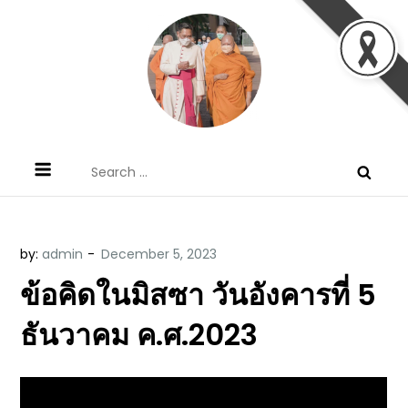
Skip
to
content
ข้อคิดบทเทศน์ประจำวัน โดย มงซินญอร์
ขอขอบคุณท่านที่เข้ามารับฟังพระวจนะพระเจ้า ขอพระเจ้า
Search
วิษณุ ธัญญอนันต์
ประทานพระพรแก่พวกท่านท้งหลายเทอญ
for:
by:
admin
ข้อคิดในมิสซา วันอังคารที่ 5
ธันวาคม ค.ศ.2023