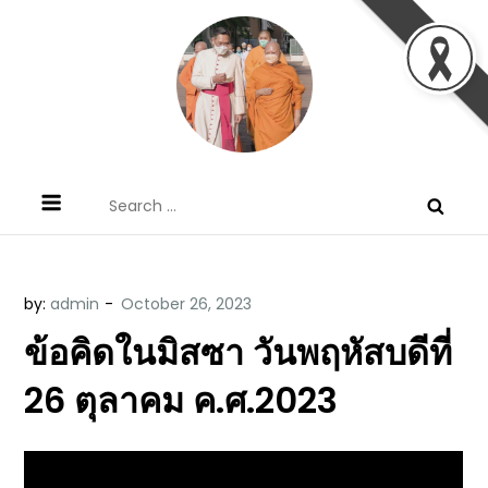
Skip
to
content
ข้อคิดบทเทศน์ประจำวัน โดย มงซินญอร์
ขอขอบคุณท่านที่เข้ามารับฟังพระวจนะพระเจ้า ขอพระเจ้า
Search
วิษณุ ธัญญอนันต์
ประทานพระพรแก่พวกท่านท้งหลายเทอญ
for:
by:
admin
ข้อคิดในมิสซา วันพฤหัสบดีที่
26 ตุลาคม ค.ศ.2023