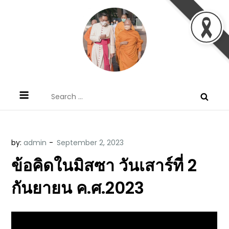
Skip
to
content
ข้อคิดบทเทศน์ประจำวัน โดย มงซินญอร์
ขอขอบคุณท่านที่เข้ามารับฟังพระวจนะพระเจ้า ขอพระเจ้า
Search
วิษณุ ธัญญอนันต์
ประทานพระพรแก่พวกท่านท้งหลายเทอญ
for:
by:
admin
ข้อคิดในมิสซา วันเสาร์ที่ 2
กันยายน ค.ศ.2023