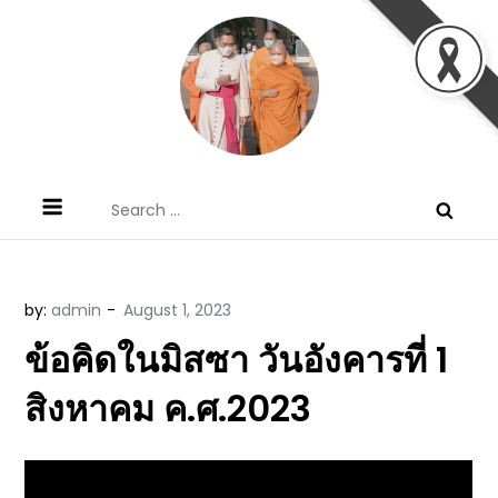
Skip
to
content
ข้อคิดบทเทศน์ประจำวัน โดย มงซินญอร์
ขอขอบคุณท่านที่เข้ามารับฟังพระวจนะพระเจ้า ขอพระเจ้า
Search
วิษณุ ธัญญอนันต์
ประทานพระพรแก่พวกท่านท้งหลายเทอญ
for:
by:
admin
ข้อคิดในมิสซา วันอังคารที่ 1
สิงหาคม ค.ศ.2023