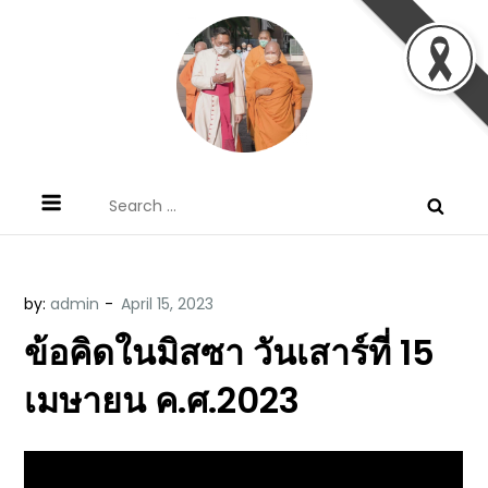
Skip
to
content
ข้อคิดบทเทศน์ประจำวัน โดย มงซินญอร์
ขอขอบคุณท่านที่เข้ามารับฟังพระวจนะพระเจ้า ขอพระเจ้า
Search
วิษณุ ธัญญอนันต์
ประทานพระพรแก่พวกท่านท้งหลายเทอญ
for:
by:
admin
ข้อคิดในมิสซา วันเสาร์ที่ 15
เมษายน ค.ศ.2023