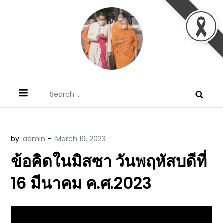
Skip
to
content
ข้อคิดบทเทศน์ประจำวัน โดย มงซินญอร์
ขอขอบคุณท่านที่เข้ามารับฟังพระวจนะพระเจ้า ขอพระเจ้า
Search
วิษณุ ธัญญอนันต์
ประทานพระพรแก่พวกท่านท้งหลายเทอญ
for:
by:
admin
ข้อคิดในมิสซา วันพฤหัสบดีที่
16 มีนาคม ค.ศ.2023