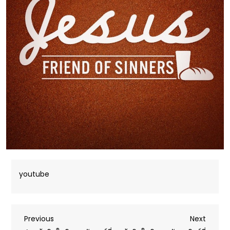
youtube
Post
Previous
Next
Previous
Next