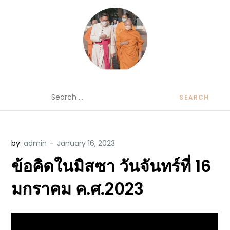
Skip
to
content
ข้อคิดบทเทศน์ประจำวัน โดย มงซินญอร์
ขอขอบคุณท่านที่เข้ามารับฟังพระวจนะพระเจ้า ขอพระเจ้า
Search
วิษณุ ธัญญอนันต์
ประทานพระพรแก่พวกท่านท้งหลายเทอญ
for:
by:
admin
ข้อคิดในมิสซา วันจันทร์ที่ 16
มกราคม ค.ศ.2023