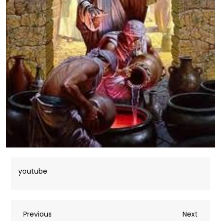
youtube
Post
Previous
Next
Previous
Next