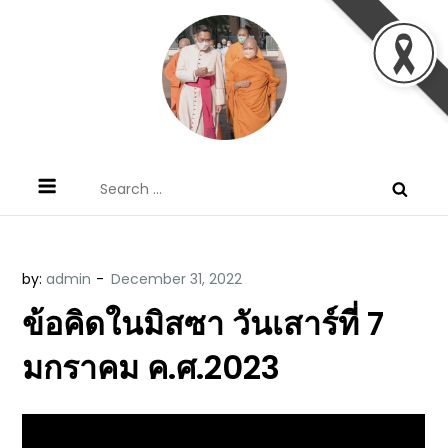
Skip
to
content
ข้อคิดบทเทศน์ประจำวัน โดย มงซินญอร์
ขอขอบคุณท่านที่เข้ามารับฟังพระวจนะพระเจ้า ขอพระเจ้า
Search
วิษณุ ธัญญอนันต์
ประทานพระพรแก่พวกท่านท้งหลายเทอญ
for:
by:
admin
ข้อคิดในมิสซา วันเสาร์ที่ 7
มกราคม ค.ศ.2023