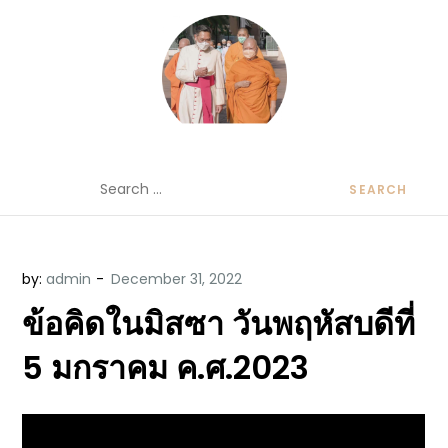
Skip
to
content
ข้อคิดบทเทศน์ประจำวัน โดย มงซินญอร์
ขอขอบคุณท่านที่เข้ามารับฟังพระวจนะพระเจ้า ขอพระเจ้า
Search
วิษณุ ธัญญอนันต์
ประทานพระพรแก่พวกท่านท้งหลายเทอญ
for:
by:
admin
ข้อคิดในมิสซา วันพฤหัสบดีที่
5 มกราคม ค.ศ.2023