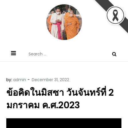
Skip
to
content
ข้อคิดบทเทศน์ประจำวัน โดย มงซินญอร์
ขอขอบคุณท่านที่เข้ามารับฟังพระวจนะพระเจ้า ขอพระเจ้า
Search
วิษณุ ธัญญอนันต์
ประทานพระพรแก่พวกท่านท้งหลายเทอญ
for:
by:
admin
ข้อคิดในมิสซา วันจันทร์ที่ 2
มกราคม ค.ศ.2023