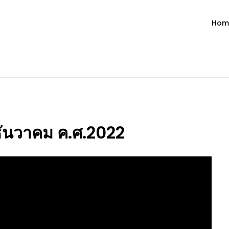
Hom
ำวัน โดย มงซินญอร์ วิษณุ ธัญญอน
วจนะพระเจ้า ขอพระเจ้าประทานพระพรแก่พวกท่านท้งหลายเทอญ
 ธันวาคม ค.ศ.2022