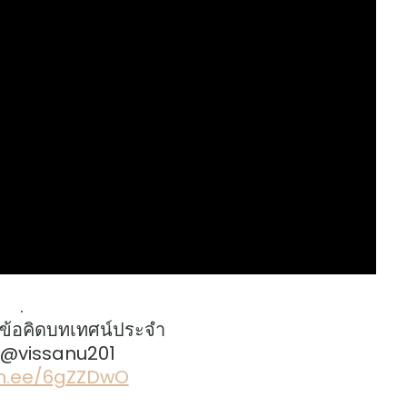
.
ข้อคิดบทเทศน์ประจำ
: @vissanu201
lin.ee/6gZZDwO