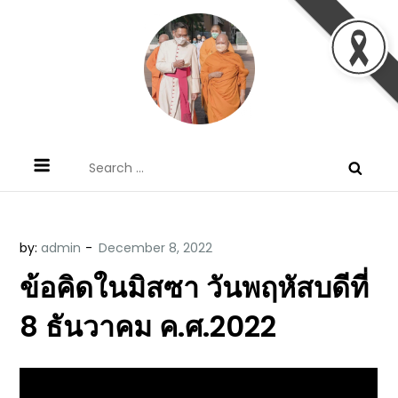
Skip
to
content
ข้อคิดบทเทศน์ประจำวัน โดย มงซินญอร์
ขอขอบคุณท่านที่เข้ามารับฟังพระวจนะพระเจ้า ขอพระเจ้า
Search
วิษณุ ธัญญอนันต์
ประทานพระพรแก่พวกท่านท้งหลายเทอญ
for:
by:
admin
ข้อคิดในมิสซา วันพฤหัสบดีที่
8 ธันวาคม ค.ศ.2022