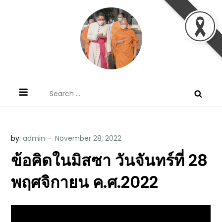
Skip
to
content
ข้อคิดบทเทศน์ประจำวัน โดย มงซินญอร์
ขอขอบคุณท่านที่เข้ามารับฟังพระวจนะพระเจ้า ขอพระเจ้า
Search
วิษณุ ธัญญอนันต์
ประทานพระพรแก่พวกท่านท้งหลายเทอญ
for:
by:
admin
ข้อคิดในมิสซา วันจันทร์ที่ 28
พฤศจิกายน ค.ศ.2022