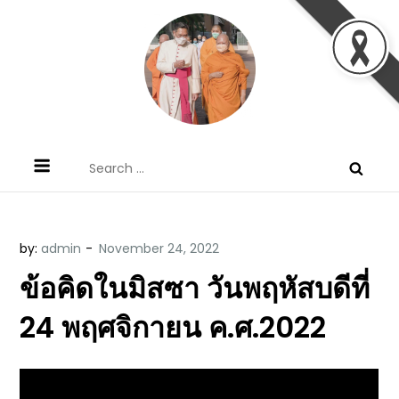
Skip
to
content
ข้อคิดบทเทศน์ประจำวัน โดย มงซินญอร์
ขอขอบคุณท่านที่เข้ามารับฟังพระวจนะพระเจ้า ขอพระเจ้า
Search
วิษณุ ธัญญอนันต์
ประทานพระพรแก่พวกท่านท้งหลายเทอญ
for:
by:
admin
ข้อคิดในมิสซา วันพฤหัสบดีที่
24 พฤศจิกายน ค.ศ.2022