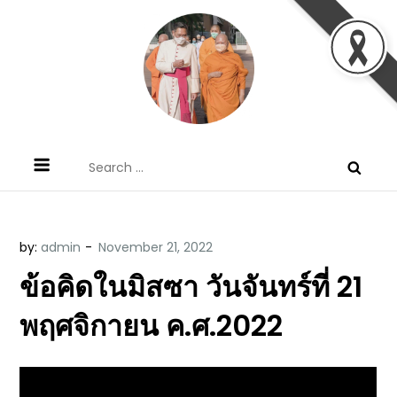
Skip
to
content
ข้อคิดบทเทศน์ประจำวัน โดย มงซินญอร์
ขอขอบคุณท่านที่เข้ามารับฟังพระวจนะพระเจ้า ขอพระเจ้า
Search
วิษณุ ธัญญอนันต์
ประทานพระพรแก่พวกท่านท้งหลายเทอญ
for:
by:
admin
ข้อคิดในมิสซา วันจันทร์ที่ 21
พฤศจิกายน ค.ศ.2022