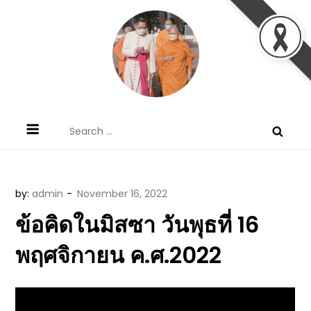
Skip
to
content
ข้อคิดบทเทศน์ประจำวัน โดย มงซินญอร์
ขอขอบคุณท่านที่เข้ามารับฟังพระวจนะพระเจ้า ขอพระเจ้า
Search
วิษณุ ธัญญอนันต์
ประทานพระพรแก่พวกท่านท้งหลายเทอญ
for:
by:
admin
ข้อคิดในมิสซา วันพุธที่ 16
พฤศจิกายน ค.ศ.2022