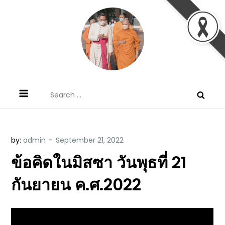
Skip
to
content
ข้อคิดบทเทศน์ประจำวัน โดย มงซินญอร์
ขอขอบคุณท่านที่เข้ามารับฟังพระวจนะพระเจ้า ขอพระเจ้า
Search
วิษณุ ธัญญอนันต์
ประทานพระพรแก่พวกท่านท้งหลายเทอญ
for:
by:
admin
ข้อคิดในมิสซา วันพุธที่ 21
กันยายน ค.ศ.2022