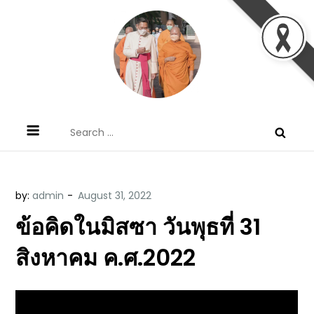
Skip
to
content
ข้อคิดบทเทศน์ประจำวัน โดย มงซินญอร์
ขอขอบคุณท่านที่เข้ามารับฟังพระวจนะพระเจ้า ขอพระเจ้า
Search
วิษณุ ธัญญอนันต์
ประทานพระพรแก่พวกท่านท้งหลายเทอญ
for:
by:
admin
ข้อคิดในมิสซา วันพุธที่ 31
สิงหาคม ค.ศ.2022