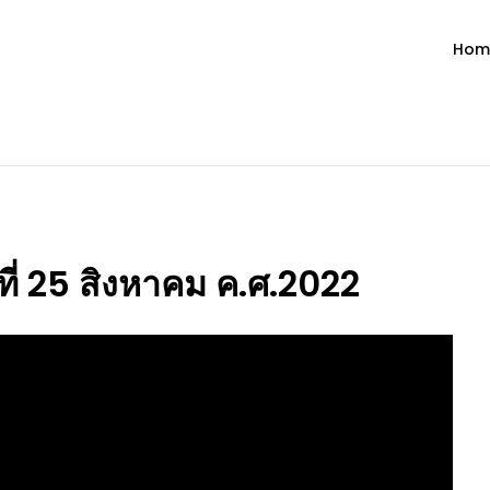
Hom
ำวัน โดย มงซินญอร์ วิษณุ ธัญญอน
วจนะพระเจ้า ขอพระเจ้าประทานพระพรแก่พวกท่านท้งหลายเทอญ
ที่ 25 สิงหาคม ค.ศ.2022