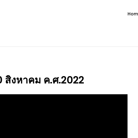
Hom
ำวัน โดย มงซินญอร์ วิษณุ ธัญญอน
วจนะพระเจ้า ขอพระเจ้าประทานพระพรแก่พวกท่านท้งหลายเทอญ
20 สิงหาคม ค.ศ.2022