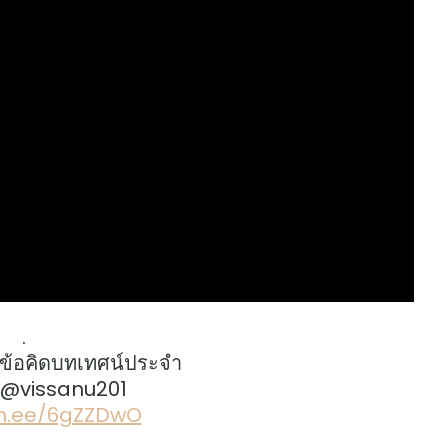
.
ข้อคิดบทเทศน์ประจำ
: @vissanu201
lin.ee/6gZZDwO