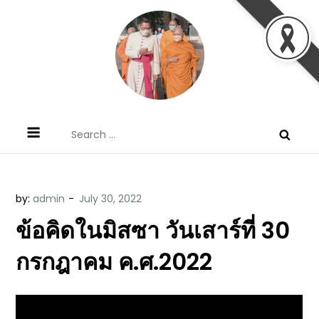
Skip
to
content
ข้อคิดบทเทศน์ประจำวัน โดย มงซินญอร์
ขอขอบคุณท่านที่เข้ามารับฟังพระวจนะพระเจ้า ขอพระเจ้า
Search
วิษณุ ธัญญอนันต์
ประทานพระพรแก่พวกท่านท้งหลายเทอญ
for:
by:
admin
ข้อคิดในมิสซา วันเสาร์ที่ 30
กรกฎาคม ค.ศ.2022