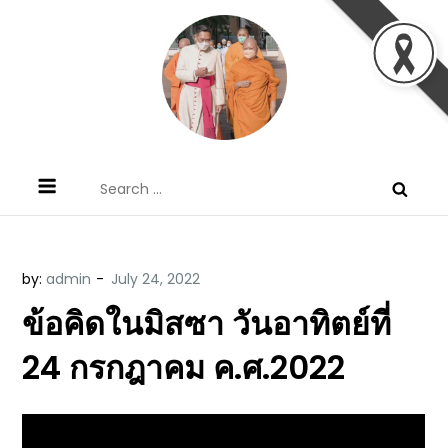
Skip
to
content
ข้อคิดบทเทศน์ประจำวัน โดย มงซินญอร์
ขอขอบคุณท่านที่เข้ามารับฟังพระวจนะพระเจ้า ขอพระเจ้า
Search
วิษณุ ธัญญอนันต์
ประทานพระพรแก่พวกท่านท้งหลายเทอญ
for:
by:
admin
ข้อคิดในมิสซา วันอาทิตย์ที่
24 กรกฎาคม ค.ศ.2022