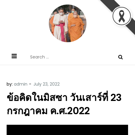
Skip
to
content
ข้อคิดบทเทศน์ประจำวัน โดย มงซินญอร์
ขอขอบคุณท่านที่เข้ามารับฟังพระวจนะพระเจ้า ขอพระเจ้า
Search
วิษณุ ธัญญอนันต์
ประทานพระพรแก่พวกท่านท้งหลายเทอญ
for:
by:
admin
ข้อคิดในมิสซา วันเสาร์ที่ 23
กรกฎาคม ค.ศ.2022