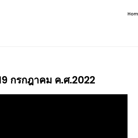
Hom
ำวัน โดย มงซินญอร์ วิษณุ ธัญญอน
วจนะพระเจ้า ขอพระเจ้าประทานพระพรแก่พวกท่านท้งหลายเทอญ
่ 19 กรกฎาคม ค.ศ.2022