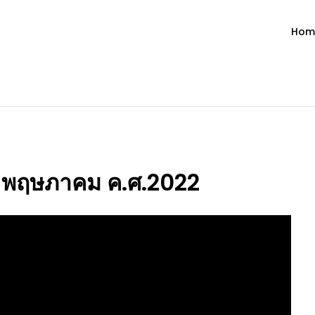
Hom
ำวัน โดย มงซินญอร์ วิษณุ ธัญญอน
วจนะพระเจ้า ขอพระเจ้าประทานพระพรแก่พวกท่านท้งหลายเทอญ
 27 พฤษภาคม ค.ศ.2022