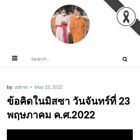
Skip
to
content
ข้อคิดบทเทศน์ประจำวัน โดย มงซินญอร์
ขอขอบคุณท่านที่เข้ามารับฟังพระวจนะพระเจ้า ขอพระเจ้า
Search
วิษณุ ธัญญอนันต์
ประทานพระพรแก่พวกท่านท้งหลายเทอญ
for:
by:
admin
ข้อคิดในมิสซา วันจันทร์ที่ 23
พฤษภาคม ค.ศ.2022