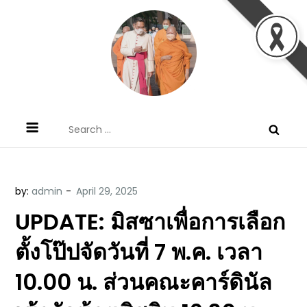
Skip
to
content
ข้อคิดบทเทศน์ประจำวัน โดย มงซินญอร์
ขอขอบคุณท่านที่เข้ามารับฟังพระวจนะพระเจ้า ขอพระเจ้า
Search
วิษณุ ธัญญอนันต์
ประทานพระพรแก่พวกท่านท้งหลายเทอญ
for:
by:
admin
UPDATE: มิสซาเพื่อการเลือก
ตั้งโป๊ปจัดวันที่ 7 พ.ค. เวลา
10.00 น. ส่วนคณะคาร์ดินัล