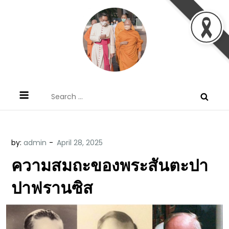
Skip
to
content
ข้อคิดบทเทศน์ประจำวัน โดย มงซินญอร์
ขอขอบคุณท่านที่เข้ามารับฟังพระวจนะพระเจ้า ขอพระเจ้า
Search
วิษณุ ธัญญอนันต์
ประทานพระพรแก่พวกท่านท้งหลายเทอญ
for:
by:
admin
ความสมถะของพระสันตะปา
ปาฟรานซิส