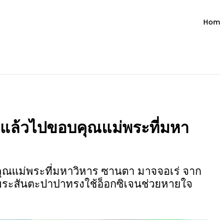
Hom
ำวัน โดย มงซินญอร์ วิษณุ ธัญญอน
วจนะพระเจ้า ขอพระเจ้าประทานพระพรแก่พวกท่านท้งหลายเทอญ
ล้วไปขอบคุณแม่พระที่มหา
แม่พระที่มหาวิหาร ซานตา มาจจอเร่ จาก
น พระสันตะปาปาทรงใช้อ็อกซิเจนช่วยหายใจ