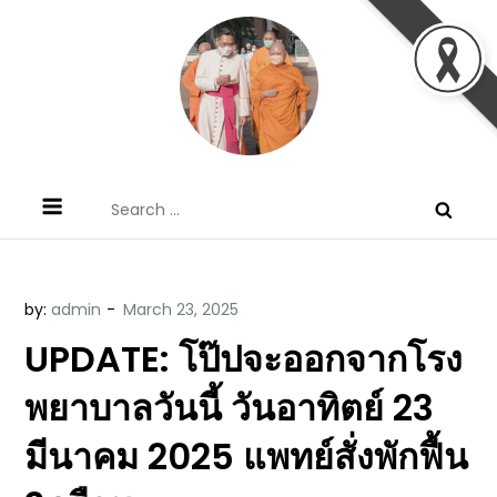
Skip
to
content
ข้อคิดบทเทศน์ประจำวัน โดย มงซินญอร์
ขอขอบคุณท่านที่เข้ามารับฟังพระวจนะพระเจ้า ขอพระเจ้า
Search
วิษณุ ธัญญอนันต์
ประทานพระพรแก่พวกท่านท้งหลายเทอญ
for:
by:
admin
UPDATE: โป๊ปจะออกจากโรง
พยาบาลวันนี้ วันอาทิตย์ 23
มีนาคม 2025 แพทย์สั่งพักฟื้น