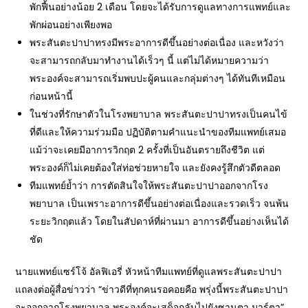
พักฟื้นอย่างน้อย 2 เดือน โดยจะได้รับการดูแลทางการแพทย์และ
พักผ่อนอย่างเพียงพอ
พระสันตะปาปาทรงมีพระอาการดีขึ้นอย่างต่อเนื่อง และหวังว่า
จะสามารถกลับมาทำงานได้เร็วๆ นี้ แต่ไม่ได้หมายความว่า
พระองค์จะสามารถเริ่มพบปะผู้คนและกลุ่มต่างๆ ได้ทันทีเหมือน
ก่อนหน้านี้
ในช่วงที่รักษาตัวในโรงพยาบาล พระสันตะปาปาทรงเป็นคนไข้
ที่ดีและให้ความร่วมมือ ปฏิบัติตามคำแนะนำของทีมแพทย์เสมอ
แม้ว่าจะเคยมีอาการวิกฤต 2 ครั้งที่เป็นอันตรายถึงชีวิต แต่
พระองค์ก็ไม่เคยต้องใส่ท่อช่วยหายใจ และยังคงรู้สึกตัวดีตลอด
ทีมแพทย์ย้ำว่า การตัดสินใจให้พระสันตะปาปาออกจากโรง
พยาบาล เป็นเพราะอาการดีขึ้นอย่างต่อเนื่องและรวดเร็ว จนพ้น
ระยะวิกฤตแล้ว โดยในสัปดาห์ที่ผ่านมา อาการดีขึ้นอย่างเห็นได้
ชัด
นายแพทย์แซร์โจ้ อัลฟิเอรี่ หัวหน้าทีมแพทย์ที่ดูแลพระสันตะปาปา
แถลงต่อผู้สื่อข่าวว่า “ข่าวดีที่ทุกคนรอคอยคือ พรุ่งนี้พระสันตะปาปา
จะออกจากโรงพยาบาล พระองค์จะเสด็จกลับไปยังซานตา มาร์ตา”