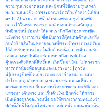
ความรุนแรงมาตลอด และผู้คนที่ใช้ความรุนแรงก็
พยายามแย่งชิงเอาพระอาณาจักรด้วยกำลัง” (เทียบ
มธ 11:12) พระวาจาที่ลึกลับของพระเยซูเจ้าดังที่มี
กล่าวไว้ในพระวรสารตามคำบอกเล่าของนักบุญ
มัทธิวเช่นนี้ ย่อมทำให้พวกเรานึกถึงเรื่องความขัด
แย้งต่าง ๆ มากมาย ซึ่งเป็นการที่ผู้คนต่อต้านและถึง
กับทำร้ายสิ่งใหม่หลายอย่างที่พระเจ้าทรงตระเตรียม
ไว้สำหรับทุกคน [แต่ในอีกด้านหนึ่ง] การมีความรัก
และแสวงหาสันติสุขย่อมหมายถึงการปกป้อง
คุ้มครองสิ่งที่ศักดิ์สิทธิ์และเกิดขึ้นมาใหม่ ไม่ต่างจาก
ทารกตัวน้อยที่อ่อนแอและเปราะบาง [ทุกวัน
นี้]เศรษฐกิจที่บิดเบี้ยวรอบตัวเรากำลังพยายามหา
กำไรจากทุกสิ่งทุกอย่าง พวกเราย่อมมองเห็นว่า
ตลาดสามารถเปลี่ยนความโหยหาของมนุษย์ที่มุ่งจะ
แสวงหา เดินทาง และเริ่มต้นใหม่อีกครั้ง ให้กลาย
เป็นเพียงธุรกิจอย่างหนึ่ง ขอให้พวกเราถามตนเองว่า
ปีศักดิ์สิทธิ์ได้สอนให้พวกเราหลีกหนีจากแนวคิดเน้น