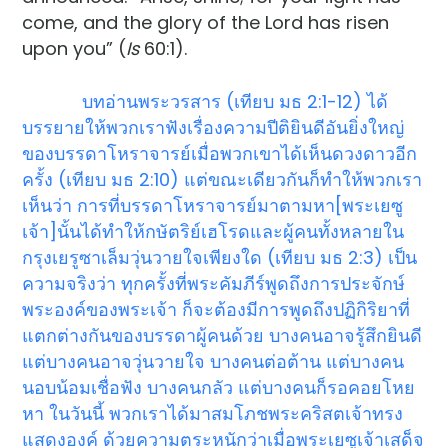
come, and the glory of the Lord has risen
upon you” (
Is
60:1).
บทอ่านพระวรสาร (เทียบ มธ 2:1-12) ได้
บรรยายให้พวกเราฟังเรื่องความปีติยินดีอันยิ่งใหญ่
ของบรรดาโหราจารย์เมื่อพวกเขาได้เห็นดวงดาวอีก
ครั้ง (เทียบ มธ 2:10) แต่ขณะเดียวกันก็ทำให้พวกเรา
เห็นว่า การที่บรรดาโหราจารย์มาตามหา[พระเยซู
เจ้า]นั้นได้ทำให้กษัตริย์เฮโรดและผู้คนทั้งหลายใน
กรุงเยรูซาเล็มวุ่นวายใจเพียงใด (เทียบ มธ 2:3) เป็น
ความจริงว่า ทุกครั้งที่พระคัมภีร์พูดถึงการประจักษ์
พระองค์ของพระเจ้า ก็จะต้องมีการพูดถึงปฏิกิริยาที่
แตกต่างกันของบรรดาผู้คนด้วย บางคนอาจรู้สึกยินดี
แต่บางคนอาจวุ่นวายใจ บางคนต่อต้าน แต่บางคน
นอบน้อมเชื่อฟัง บางคนกลัว แต่บางคนก็รอคอยโหย
หา ในวันนี้ พวกเราได้มาสมโภชพระคริสตเจ้าทรง
แสดงองค์ ด้วยความตระหนักว่าเมื่อพระเยซูเจ้าเสด็จ