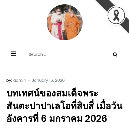
Skip
to
content
ข้อคิดบทเทศน์ประจำวัน โดย มงซินญอร์
ขอขอบคุณท่านที่เข้ามารับฟังพระวจนะพระเจ้า ขอพระเจ้า
Search
วิษณุ ธัญญอนันต์
ประทานพระพรแก่พวกท่านท้งหลายเทอญ
for:
by:
admin
บทเทศน์ของสมเด็จพระ
สันตะปาปาเลโอที่สิบสี่ เมื่อวัน
อังคารที่ 6 มกราคม 2026