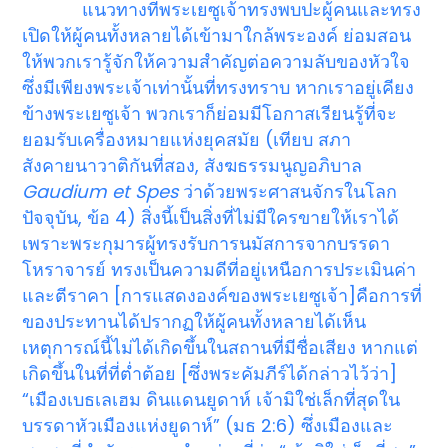
แนวทางที่พระเยซูเจ้าทรงพบปะผู้คนและทรง
เปิดให้ผู้คนทั้งหลายได้เข้ามาใกล้พระองค์ ย่อมสอน
ให้พวกเรารู้จักให้ความสำคัญต่อความลับของหัวใจ
ซึ่งมีเพียงพระเจ้าเท่านั้นที่ทรงทราบ หากเราอยู่เคียง
ข้างพระเยซูเจ้า พวกเราก็ย่อมมีโอกาสเรียนรู้ที่จะ
ยอมรับเครื่องหมายแห่งยุคสมัย (เทียบ สภา
สังคายนาวาติกันที่สอง, สังฆธรรมนูญอภิบาล
Gaudium et Spes
ว่าด้วยพระศาสนจักรในโลก
ปัจจุบัน, ข้อ 4) สิ่งนี้เป็นสิ่งที่ไม่มีใครขายให้เราได้
เพราะพระกุมารผู้ทรงรับการนมัสการจากบรรดา
โหราจารย์ ทรงเป็นความดีที่อยู่เหนือการประเมินค่า
และตีราคา [การแสดงองค์ของพระเยซูเจ้า]คือการที่
ของประทานได้ปรากฏให้ผู้คนทั้งหลายได้เห็น
เหตุการณ์นี้ไม่ได้เกิดขึ้นในสถานที่มีชื่อเสียง หากแต่
เกิดขึ้นในที่ที่ต่ำต้อย [ซึ่งพระคัมภีร์ได้กล่าวไว้ว่า]
“เมืองเบธเลเฮม ดินแดนยูดาห์ เจ้ามิใช่เล็กที่สุดใน
บรรดาหัวเมืองแห่งยูดาห์” (มธ 2:6) ซึ่งเมืองและ