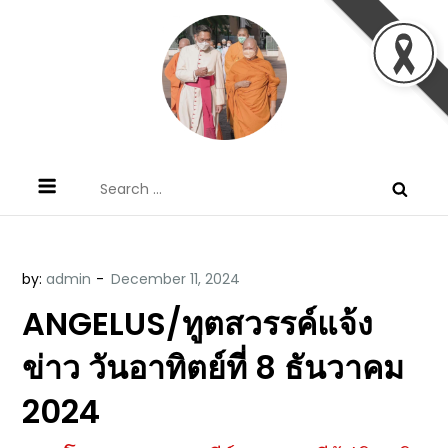
Skip
to
content
ข้อคิดบทเทศน์ประจำวัน โดย มงซินญอร์
ขอขอบคุณท่านที่เข้ามารับฟังพระวจนะพระเจ้า ขอพระเจ้า
Search
วิษณุ ธัญญอนันต์
ประทานพระพรแก่พวกท่านท้งหลายเทอญ
for:
by:
admin
ANGELUS/ทูตสวรรค์แจ้ง
ข่าว วันอาทิตย์ที่ 8 ธันวาคม
2024