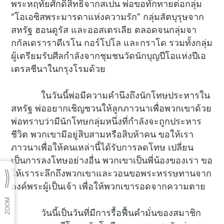
พระหฤทัยศักดิ์สิทธิ์จากสเปน พ่อขอทักทายต่อกลุ่ม
“โอเอซิสพระมารดาแห่งความรัก” กลุ่มสัตบุรุษจาก
สหรัฐ ฮอนดูรัส และออสเตรเลีย ตลอดจนกลุ่มจา
กกัลเดราราดีเรโน กอร์โปโล และกราโด รวมทั้งกลุ่ม
ผู้เตรียมรับศีลกำลังจากชุมชนวัดนักบุญปีโอแห่งปีเอ
เตรลชีนาในกรุงโรมด้วย
ในวันนี้พ่อมีความคำนึงถึงนักโทษประหารใน
สหรัฐ พ่ออยากเชิญชวนให้ลูกภาวนาเพื่อพวกเขาด้วย
พ่อทราบว่ามีนักโทษกลุ่มหนึ่งที่กำลังจะถูกประหาร
ชีวิต พวกเขามีอยู่สิบสามหรือสิบห้าคน ขอให้เรา
ภาวนาเพื่อให้คนเหล่านี้ได้รับการลดโทษ เปลี่ยน
เป็นการลงโทษอย่างอื่น พวกเขาเป็นพี่น้องของเรา ขอ
ให้เราระลึกถึงพวกเขาและวอนขอพระหรรษทานจาก
องค์พระผู้เป็นเจ้า เพื่อให้พวกเขารอดจากความตาย
วันนี้เป็นวันที่มีการรื้อฟื้นคำมั่นของสมาชิก