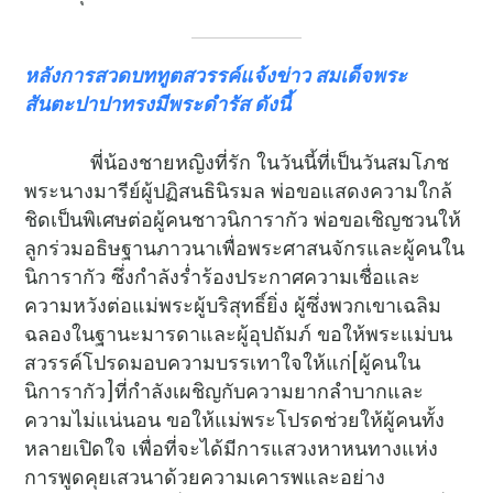
หลังการสวดบททูตสวรรค์แจ้งข่าว สมเด็จพระ
สันตะปาปาทรงมีพระดำรัส ดังนี้
พี่น้องชายหญิงที่รัก ในวันนี้ที่เป็นวันสมโภช
พระนางมารีย์ผู้ปฏิสนธินิรมล พ่อขอแสดงความใกล้
ชิดเป็นพิเศษต่อผู้คนชาวนิการากัว พ่อขอเชิญชวนให้
ลูกร่วมอธิษฐานภาวนาเพื่อพระศาสนจักรและผู้คนใน
นิการากัว ซึ่งกำลังร่ำร้องประกาศความเชื่อและ
ความหวังต่อแม่พระผู้บริสุทธิ์ยิ่ง ผู้ซึ่งพวกเขาเฉลิม
ฉลองในฐานะมารดาและผู้อุปถัมภ์ ขอให้พระแม่บน
สวรรค์โปรดมอบความบรรเทาใจให้แก่[ผู้คนใน
นิการากัว]ที่กำลังเผชิญกับความยากลำบากและ
ความไม่แน่นอน ขอให้แม่พระโปรดช่วยให้ผู้คนทั้ง
หลายเปิดใจ เพื่อที่จะได้มีการแสวงหาหนทางแห่ง
การพูดคุยเสวนาด้วยความเคารพและอย่าง