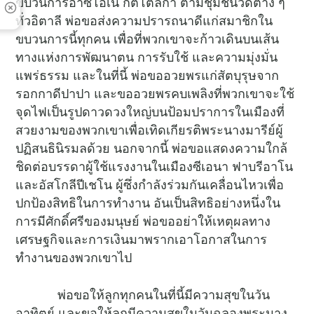
ขบวนการอาซีโอเน กัตโตลีกา ตามชุมชนวัดต่าง ๆ
ทั่วอิตาลี พ่อขอส่งความปรารถนาดีแก่สมาชิกใน
ขบวนการนี้ทุกคน เพื่อที่พวกเขาจะก้าวเดินบนเส้น
ทางแห่งการพัฒนาตน การรับใช้ และความมุ่งมั่น
แพร่ธรรม และในที่นี้ พ่อขออวยพรแก่สัตบุรุษจาก
รอกกาดีปาปา และขออวยพรคบเพลิงที่พวกเขาจะใช้
จุดไฟเป็นรูปดาวดวงใหญ่บนป้อมปราการในเมืองที่
สวยงามของพวกเขาเพื่อเทิดเกียรติพระนางมารีย์ผู้
ปฏิสนธินิรมลด้วย นอกจากนี้ พ่อขอแสดงความใกล้
ชิดต่อบรรดาผู้ใช้แรงงานในเมืองซีเอนา ฟาบรีอาโน
และอัสโกลีปีเชโน ผู้ซึ่งกำลังร่วมกันเคลื่อนไหวเพื่อ
ปกป้องสิทธิในการทำงาน อันเป็นสิทธิอย่างหนึ่งใน
การมีศักดิ์ศรีของมนุษย์ พ่อขออย่าให้เหตุผลทาง
เศรษฐกิจและการเงินมาพรากเอาโอกาสในการ
ทำงานของพวกเขาไป
พ่อขอให้ลูกทุกคนในที่นี้มีความสุขในวัน
อาทิตย์ และขอให้ลูกมีความสุขในวันฉลองพระนาง