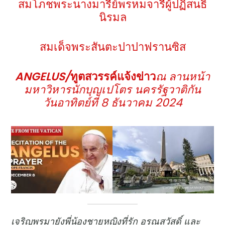
สมโภชพระนางมารีย์พรหมจารีผู้ปฏิสนธิ
นิรมล
สมเด็จพระสันตะปาปาฟรานซิส
ANGELUS
/
ทูตสวรรค์แจ้งข่าว
ณ ลานหน้า
มหาวิหารนักบุญเปโตร นครรัฐวาติกัน
วันอาทิตย์ที่ 8 ธันวาคม 2024
เจริญพรมายังพี่น้องชายหญิงที่รัก อรุณสวัสดิ์ และ