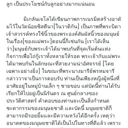
ลูก เป็นประโยชน์กับลูกอย่างมากแน่นอน
มิเกลันเจโลได้เขียนภาพการเนรมิตสร้างอาดั
มไว้ในวัดน้อยซิสตีนา[ในวาติกัน] เป็นภาพที่พระบิดา
เจ้าสวรรค์ทรงใช้นิ้วของพระองค์สัมผัสนิ้วของมนุษย์
ในเรื่อง[ของแม่พระ]ตอนนี้ก็เช่นกัน [เราได้เห็น
ว่า]มนุษย์กับพระเจ้าได้มาพบกันที่จุดเริ่มต้นแห่ง
กิจการเพื่อไถ่กู้เราทั้งหลายให้รอด พระเจ้ากับแม่พระ
ได้มาพบกันในลักษณะที่สวยงามน่าอัศจรรย์ [โดย
เฉพาะอย่างยิ่ง] ในขณะที่พระนางมารีย์พรหมจารี
กล่าววาจาเป็นการตอบรับ ท่านเป็นเพียงหญิงผู้หนึ่งที่
อาศัยอยู่ในหมู่บ้านเล็ก ๆ ชายขอบ แต่บัดนี้ท่านได้รับ
เรียกให้ไปอยู่เป็นนิรันดร ณ ศูนย์กลางของ
ประวัติศาสตร์ คำตอบของท่านจะเป็นสิ่งกำหนด
ชะตากรรมของมนุษยชาติ และบัดนี้ มนุษยชาติก็
สามารถมีรอยยิ้มและมีความหวังได้อีกครั้ง เหตุว่า
อนาคตของมนุษยชาติได้เป็นไปในทางที่ดีแล้ว เพราะ