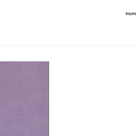
Hom
ำวัน โดย มงซินญอร์ วิษณุ ธัญญอน
วจนะพระเจ้า ขอพระเจ้าประทานพระพรแก่พวกท่านท้งหลายเทอญ