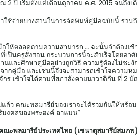
าณ 2 ปี เริ่มตั้งแต่เดือนตุลาคม ค.ศ. 2015 จนถึง
่าใช้จ่ายบางส่วนในการจัดพิมพ์คู่มือฉบับนี้ ร
คู่มือให้ตลอดตามความสามารถ … ฉะนั้นจำต้อง
าที่เป็นครูสั่งสอน กระบวนการนี้จะสำเร็จโดยอาศั
นและศึกษาคู่มืออย่างถูกวิธี ความรู้ต้องไม่ชะงั
ยนรู้จากคู่มือ และเช่นนี้จึงจะสามารถเข้าใจความห
ข้าใจได้ตามที่สภาสังคายนาวาติกัน ที่ 2 บัญญัติ
้นไปแล้ว คณะพลมารีย์ของเราจะได้รวมกันให้พร้
ิริมงคลของพระองค์ อาแมน”
คณะพลมารีย์ประเทศไทย (เซนาตุสมารีย์สมภพ