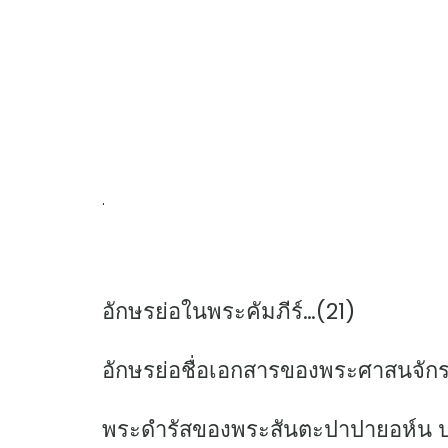
.
อักษรย่อในพระคัมภีร์…(21)
อักษรย่อชื่อเอกสารของพระศาสนจัก
พระดำรัสของพระสันตะปาปายอห์น ปอ